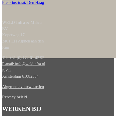
Pretoriusstraat, Den Haag
WELD Infra & Milieu
BV
Koperweg 17
2401 LH Alphen aan den
Rijn
Tel: +31 (0) 172 61 42 92
E-mail: info@weldinfra.nl
KVK:
Amsterdam 61082384
Algemene voorwaarden
Privacy beleid
WERKEN BIJ